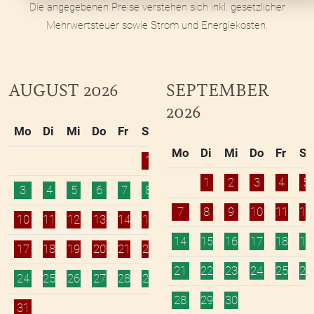
Die angegebenen Preise verstehen sich inkl. gesetzlicher
Mehrwertsteuer sowie Strom und Energiekosten.
AUGUST 2026
SEPTEMBER
2026
Mo
Di
Mi
Do
Fr
Sa
So
Mo
Di
Mi
Do
Fr
Sa
1
2
1
2
3
4
5
3
4
5
6
7
8
9
7
8
9
10
11
12
10
11
12
13
14
15
16
14
15
16
17
18
19
17
18
19
20
21
22
23
21
22
23
24
25
26
24
25
26
27
28
29
30
28
29
30
31