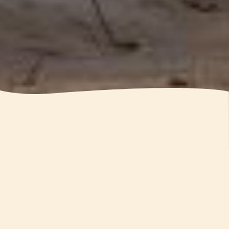
Urlaub - wie Sie ihn
träumen
GÄSTEHAUS KÄPTN-AHOI