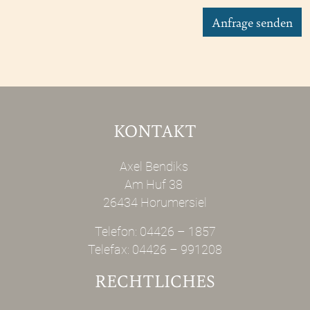
Anfrage senden
KONTAKT
Axel Bendiks
Am Huf 38
26434 Horumersiel
Telefon:
04426 – 1857
Telefax: 04426 – 991208
RECHTLICHES